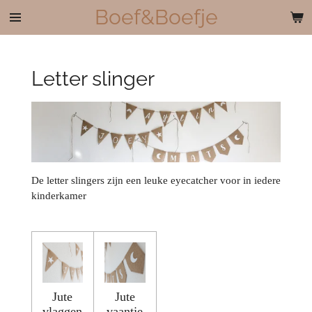
Boef&Boefje
Ga
direct
naar
de
Letter slinger
hoofdinhoud
De letter slingers zijn een leuke eyecatcher voor in iedere
kinderkamer
Jute
Jute
vlaggen
vaantje