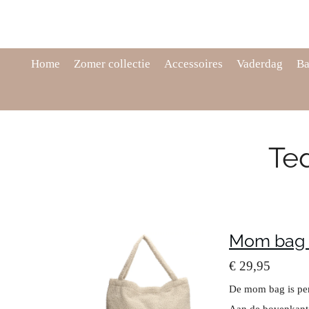
Ga
direct
naar
de
Home
Zomer collectie
Accessoires
Vaderdag
Ba
hoofdinhoud
Te
Mom bag 
€ 29,95
De mom bag is perf