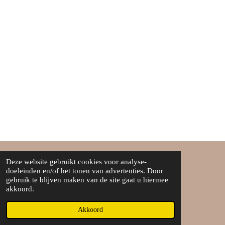
Deze website gebruikt cookies voor analyse-
Over ons
doeleinden en/of het tonen van advertenties. Door
gebruik te blijven maken van de site gaat u hiermee
Algemene voorwaarden
akkoord.
©Boef&boefje
Akkoord