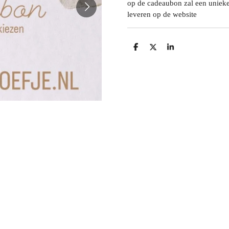
op de cadeaubon zal een unieke
leveren op de website
D
D
S
e
e
h
l
e
a
e
l
r
n
e