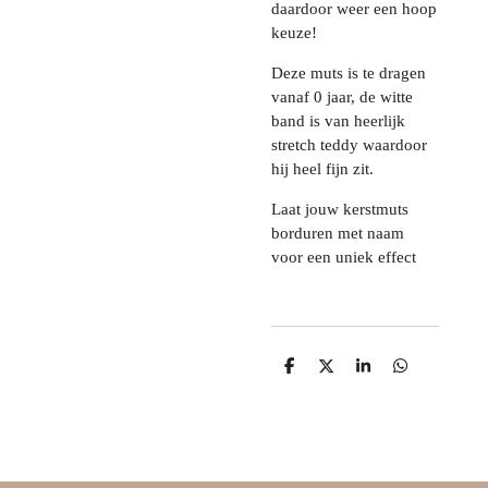
daardoor weer een hoop
keuze!
Deze muts is te dragen
vanaf 0 jaar, de witte
band is van heerlijk
stretch teddy waardoor
hij heel fijn zit.
Laat jouw kerstmuts
borduren met naam
voor een uniek effect
D
D
S
D
e
e
h
e
l
e
a
l
e
l
r
e
n
e
n