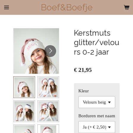
Boef&Boefje
Ga
direct
naar
de
Kerstmuts
hoofdinhoud
glitter/velou
rs 0-2 jaar
€ 21,95
Kleur
Borduren met naam