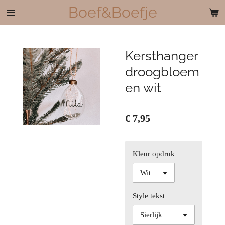
Boef&Boefje
Ga
direct
naar
de
Kersthanger
hoofdinhoud
droogbloem
en wit
€ 7,95
Kleur opdruk
Style tekst