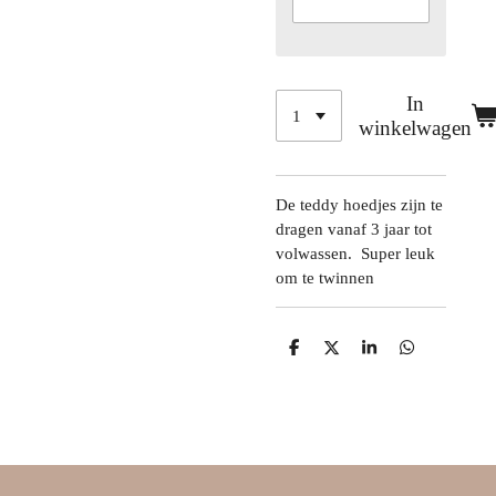
In
winkelwagen
De teddy hoedjes zijn te
dragen vanaf 3 jaar tot
volwassen. Super leuk
om te twinnen
D
D
S
D
e
e
h
e
l
e
a
l
e
l
r
e
n
e
n