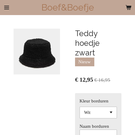
Boef&Boefje
Ga
direct
naar
de
Teddy
hoofdinhoud
hoedje
zwart
Nieuw
€ 12,95
€ 16,95
Kleur borduren
Naam borduren