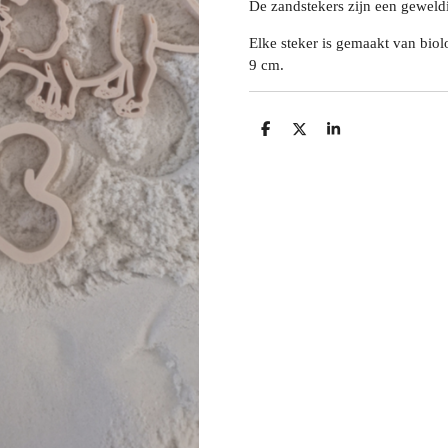
De zandstekers zijn een geweld
Elke steker is gemaakt van biol
9 cm.
D
D
S
e
e
h
l
e
a
e
l
r
n
e