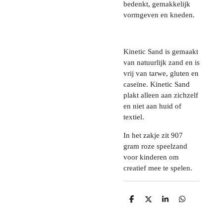
bedenkt, gemakkelijk
vormgeven en kneden.
Kinetic Sand is gemaakt
van natuurlijk zand en is
vrij van tarwe, gluten en
caseïne. Kinetic Sand
plakt alleen aan zichzelf
en niet aan huid of
textiel.
In het zakje zit 907
gram roze speelzand
voor kinderen om
creatief mee te spelen.
D
D
S
D
e
e
h
e
l
e
a
l