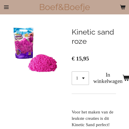
Boef&Boefje
Ga
direct
naar
de
Kinetic sand
hoofdinhoud
roze
€ 15,95
In
winkelwagen
Voor het maken van de
leukste creaties is dit
Kinetic Sand perfect!