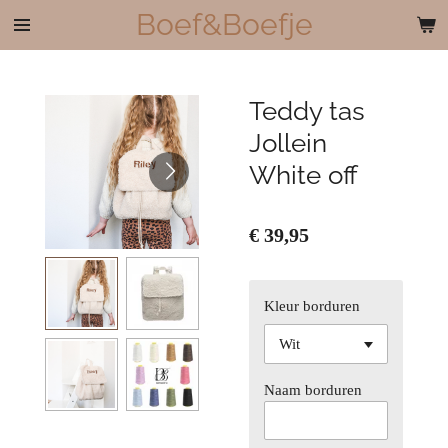
Boef&Boefje
Ga
direct
naar
de
Teddy tas
hoofdinhoud
Jollein
White off
€ 39,95
Kleur borduren
Naam borduren