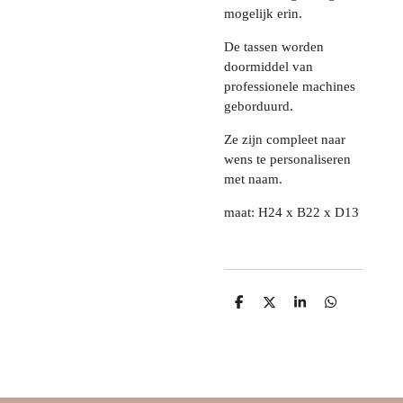
mogelijk erin.
De tassen worden
doormiddel van
professionele machines
geborduurd.
Ze zijn compleet naar
wens te personaliseren
met naam.
maat: H24 x B22 x D13
D
D
S
D
e
e
h
e
l
e
a
l
e
l
r
e
n
e
n