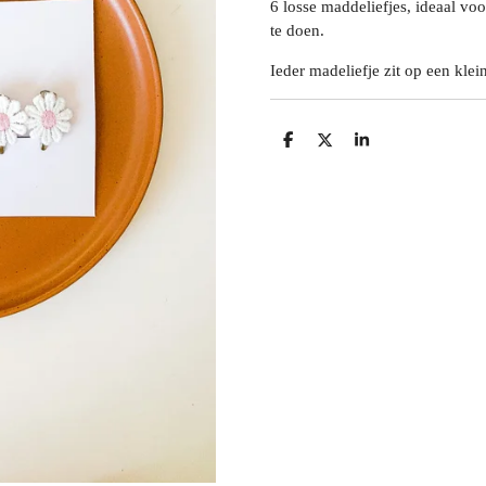
6 losse maddeliefjes, ideaal voo
te doen.
Ieder madeliefje zit op een klein
D
D
S
e
e
h
l
e
a
e
l
r
n
e