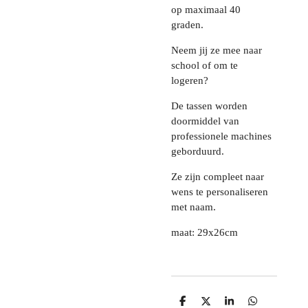
op maximaal 40
graden.
Neem jij ze mee naar
school of om te
logeren?
De tassen worden
doormiddel van
professionele machines
geborduurd.
Ze zijn compleet naar
wens te personaliseren
met naam.
maat: 29x26cm
D
D
S
D