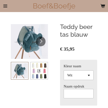
Boef&Boefje
Ga
direct
naar
de
Teddy beer
hoofdinhoud
tas blauw
€ 35,95
Kleur naam
Naam opdruk