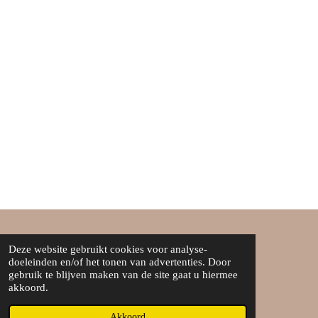
n
e
n
Deze website gebruikt cookies voor analyse-
Over ons
doeleinden en/of het tonen van advertenties. Door
Algemene voorwaarden
gebruik te blijven maken van de site gaat u hiermee
akkoord.
©Boef&boefje
Akkoord