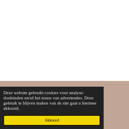
Deze website gebruikt cookies voor analyse-
Over ons
doeleinden en/of het tonen van advertenties. Door
gebruik te blijven maken van de site gaat u hiermee
Algemene voorwaarden
akkoord.
©Boef&boefje
Akkoord