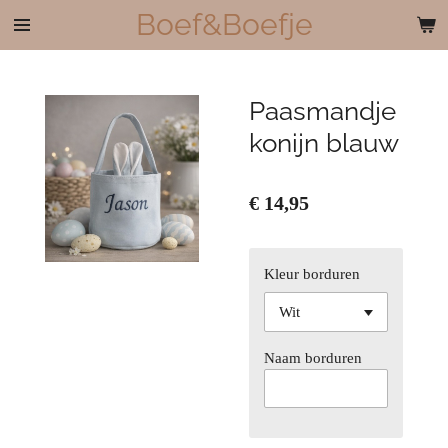
Boef&Boefje
Ga
direct
naar
de
Paasmandje
hoofdinhoud
konijn blauw
€ 14,95
Kleur borduren
Naam borduren