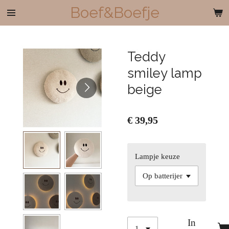
Boef&Boefje
Ga
direct
naar
de
Teddy
hoofdinhoud
smiley lamp
beige
€ 39,95
Lampje keuze
In