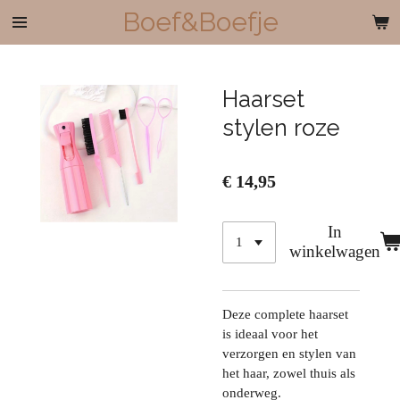
Boef&Boefje
Ga
direct
naar
de
Haarset
hoofdinhoud
stylen roze
€ 14,95
In
winkelwagen
Deze complete haarset
is ideaal voor het
verzorgen en stylen van
het haar, zowel thuis als
onderweg.