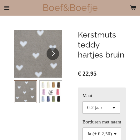
Boef&Boefje
Ga
direct
naar
de
Kerstmuts
hoofdinhoud
teddy
hartjes bruin
€ 22,95
Maat
Borduren met naam