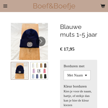
Boef&Boefje
Ga
direct
naar
de
Blauwe
hoofdinhoud
muts 1-5 jaar
€ 17,95
Borduren met
Kleur borduren
Kies je voor de naam,
hartje, of strikje dan
kan je hier de kleur
kiezen