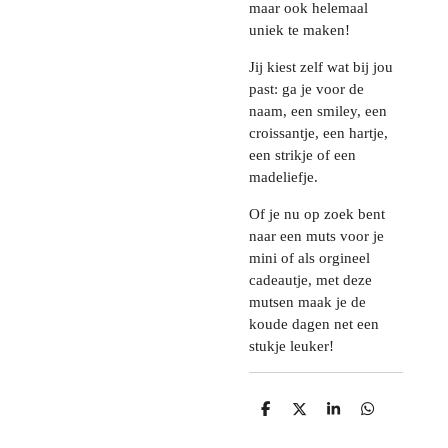
maar ook helemaal
uniek te maken!
Jij kiest zelf wat bij jou
past: ga je voor de
naam, een smiley, een
croissantje, een hartje,
een strikje of een
madeliefje.
Of je nu op zoek bent
naar een muts voor je
mini of als orgineel
cadeautje, met deze
mutsen maak je de
koude dagen net een
stukje leuker!
D
D
S
D
e
e
h
e
l
e
a
l