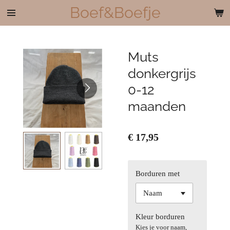
Boef&Boefje
Ga
direct
naar
de
Muts
hoofdinhoud
donkergrijs
0-12
maanden
€ 17,95
Borduren met
Kleur borduren
Kies je voor naam,