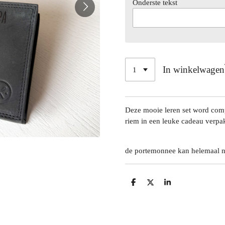
Onderste tekst
In winkelwagen
Deze mooie leren set word com
riem in een leuke cadeau verpak
de portemonnee kan helemaal n
D
D
S
e
e
h
l
e
a
e
l
r
n
e