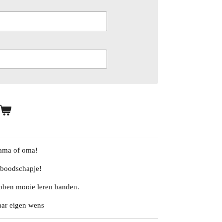
mama of oma!
 boodschapje!
ebben mooie leren banden.
aar eigen wens