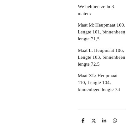
We hebben ze in 3
maten:
Maat M: Heupmaat 100,
Lengte 101, binnenbeen
lengte 71,5
Maat L: Heupmaat 106,
Lengte 103, binnenbeen
lengte 72,5
Maat XL: Heupmaat
110, Lengte 104,
binnenbeen lengte 73
D
D
S
D
e
e
h
e
l
e
a
l
e
l
r
e