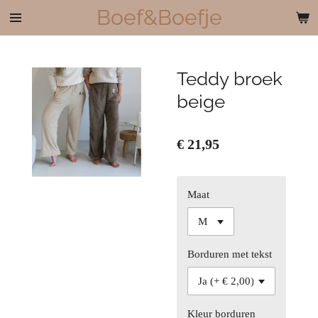
Boef&Boefje
Ga
direct
naar
de
Teddy broek
hoofdinhoud
beige
€ 21,95
Maat
Borduren met tekst
Kleur borduren