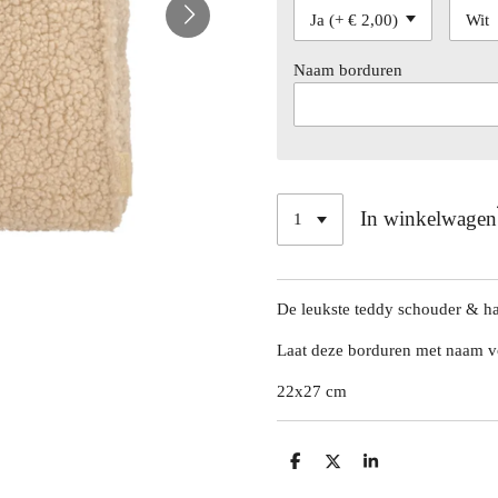
Naam borduren
In winkelwagen
De leukste teddy schouder & ha
Laat deze borduren met naam voo
22x27 cm
D
D
S
e
e
h