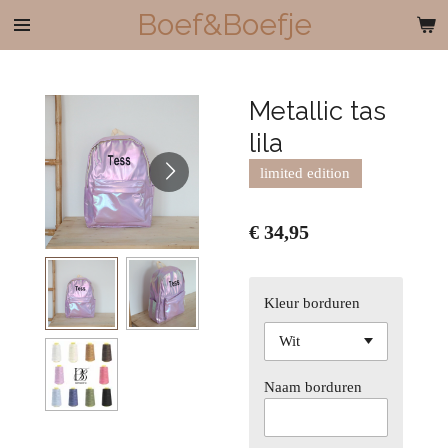
Boef&Boefje
Ga
direct
naar
de
Metallic tas
hoofdinhoud
lila
limited edition
€ 34,95
Kleur borduren
Naam borduren