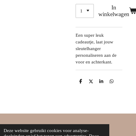
In
winkelwagen
Een super leuk
cadeautje, laat jouw
sleutelhanger
personaliseren aan de
voor en achterkant.
D
D
S
D
e
e
h
e
l
e
a
l
e
l
r
e
n
e
n
Over ons
Deze website gebruikt cookies voor analyse-