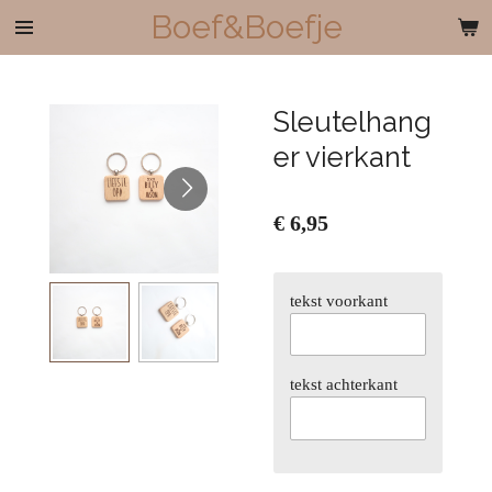
Boef&Boefje
Ga
direct
naar
de
Sleutelhang
hoofdinhoud
er vierkant
€ 6,95
tekst voorkant
tekst achterkant