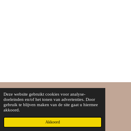
Deze website gebruikt cookies voor analyse-
Over ons
doeleinden en/of het tonen van advertenties. Door
gebruik te blijven maken van de site gaat u hiermee
Algemene voorwaarden
akkoord.
©Boef&boefje
Akkoord