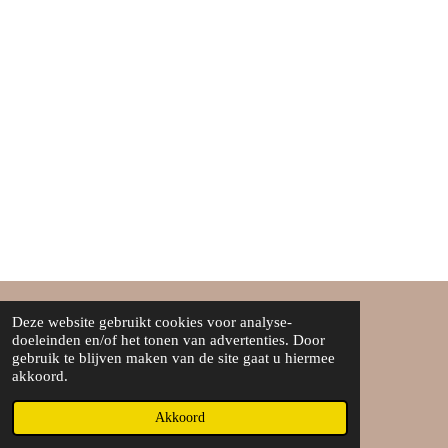
Deze website gebruikt cookies voor analyse-
Over ons
doeleinden en/of het tonen van advertenties. Door
gebruik te blijven maken van de site gaat u hiermee
Algemene voorwaarden
akkoord.
©Boef&boefje
Akkoord